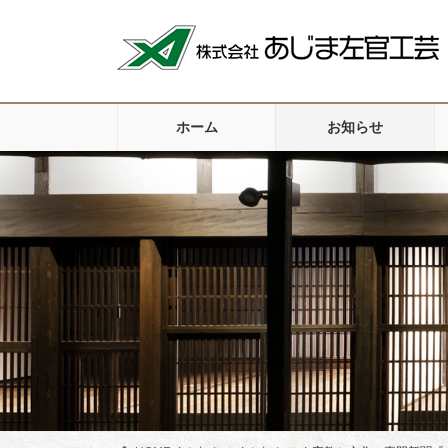
コ
ナ
ン
ビ
テ
ゲ
ン
ー
ツ
シ
ホーム
お知らせ
に
ョ
移
ン
動
に
移
動