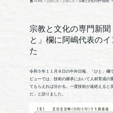
HOME
お知らせ
お知らせ
宗教と文化の専門新聞『
宗教と文化の専門新聞
と」欄に阿嶋代表のイ
た
令和５年１１月８日の中外日報、「ひと」欄
ビューでは、技術の継承において人材育成の
てもらえれば分かる。一度技術が途絶えると戻
だ」と語りました。