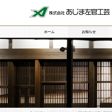
コ
ナ
ン
ビ
テ
ゲ
ン
ー
ツ
シ
ホーム
お知らせ
に
ョ
移
ン
動
に
移
動