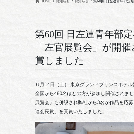
HOME
お知らせ
お知らせ
第60回 日左連青年部
第60回 日左連青年部
「左官展覧会」が開催
賞しました
６月14日（土） 東京グランドプリンスホテル
全国から480名ほどの方が参加し開催されま
展覧会」も併設され弊社から3名が作品を応
連会長賞」を受賞いたしました。