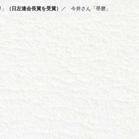
界」
（日左連会長賞を受賞）
／ 今井さん「帯磨」