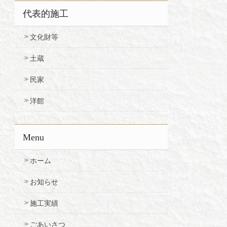
代表的施工
文化財等
土蔵
民家
洋館
Menu
ホーム
お知らせ
施工実績
ごあいさつ