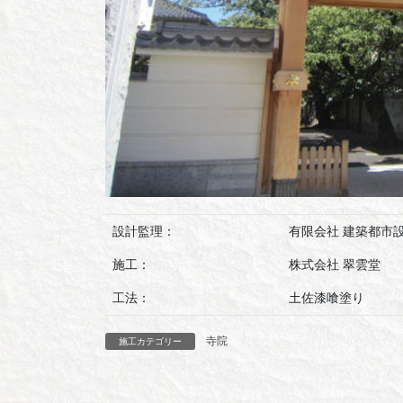
設計監理：
有限会社 建築都市
施工：
株式会社 翠雲堂
工法：
土佐漆喰塗り
寺院
施工カテゴリー