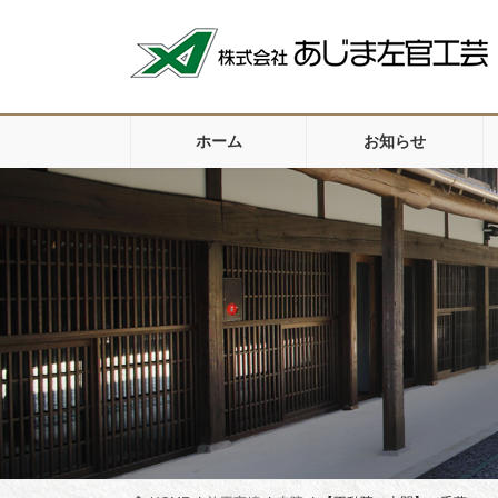
コ
ナ
ン
ビ
テ
ゲ
ン
ー
ツ
シ
ホーム
お知らせ
に
ョ
移
ン
動
に
移
動