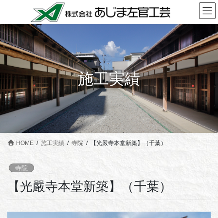
コ
ナ
ン
ビ
テ
ゲ
ン
ー
ツ
シ
に
ョ
施工実績
移
ン
動
に
移
動
HOME
施工実績
寺院
【光嚴寺本堂新築】（千葉）
寺院
【光嚴寺本堂新築】（千葉）