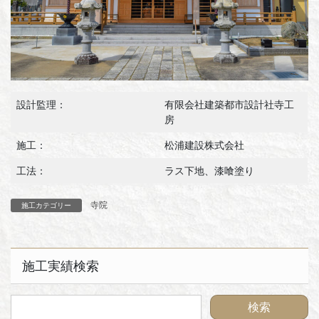
設計監理：
有限会社建築都市設計社寺工
房
施工：
松浦建設株式会社
工法：
ラス下地、漆喰塗り
寺院
施工カテゴリー
施工実績検索