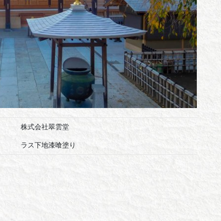
株式会社翠雲堂
ラス下地漆喰塗り