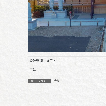
設計監理・施工：
工法：
寺院
施工カテゴリー