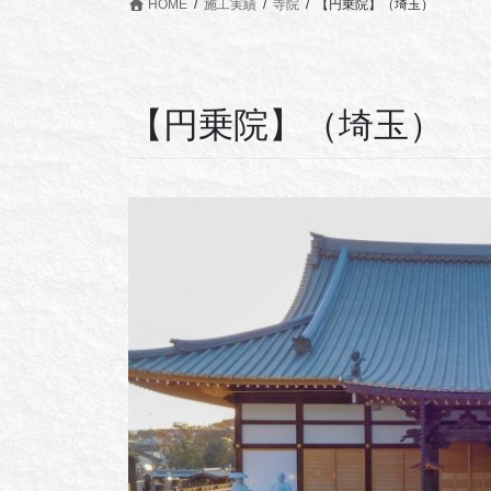
HOME
施工実績
寺院
【円乗院】（埼玉）
【円乗院】（埼玉）