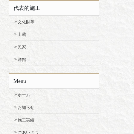
代表的施工
文化財等
土蔵
民家
洋館
Menu
ホーム
お知らせ
施工実績
ごあいさつ