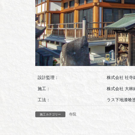
設計監理：
株式会社 社
施工：
株式会社 大
工法：
ラス下地漆喰
寺院
施工カテゴリー