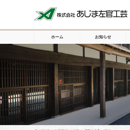
コ
ナ
ン
ビ
テ
ゲ
ン
ー
ツ
シ
ホーム
お知らせ
に
ョ
移
ン
動
に
移
動