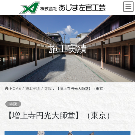
コ
ナ
ン
ビ
テ
ゲ
ン
ー
ツ
シ
に
ョ
施工実績
移
ン
動
に
移
動
HOME
施工実績
寺院
【増上寺円光大師堂】（東京）
寺院
【増上寺円光大師堂】（東京）