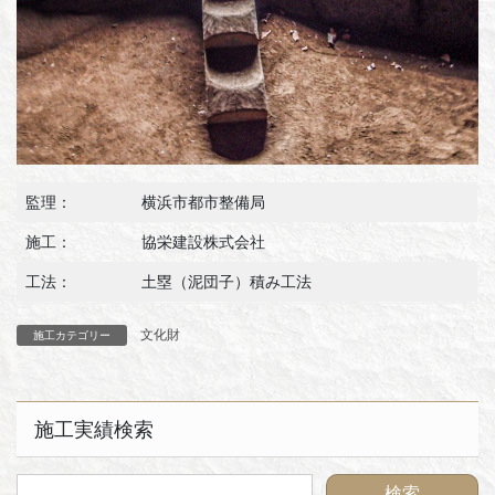
監理：
横浜市都市整備局
施工：
協栄建設株式会社
工法：
土塁（泥団子）積み工法
文化財
施工カテゴリー
施工実績検索