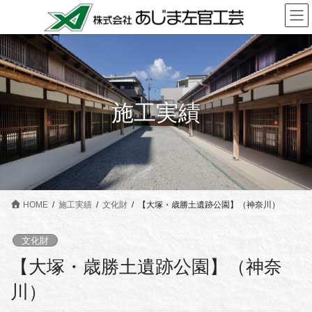
コ
ナ
ン
ビ
テ
ゲ
ン
ー
ツ
シ
に
ョ
施工実績
移
ン
動
に
移
動
HOME
施工実績
文化財
【大塚・歳勝土遺跡公園】（神奈川）
文化財
【大塚・歳勝土遺跡公園】（神奈
川）