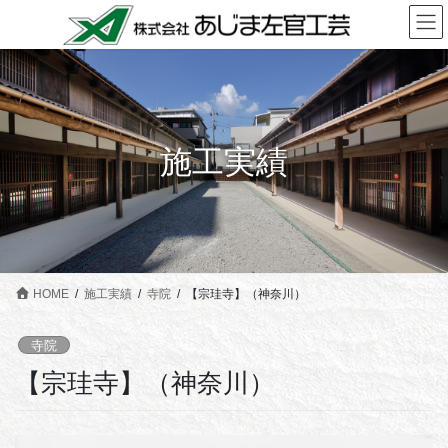
コ
ナ
ン
ビ
テ
ゲ
ン
ー
ツ
シ
に
ョ
施工実績
移
ン
動
に
移
動
HOME
施工実績
寺院
【宗珪寺】（神奈川）
寺院
【宗珪寺】（神奈川）