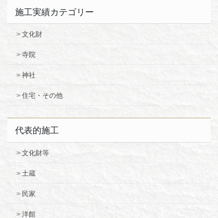
施工実績カテゴリー
文化財
寺院
神社
住宅・その他
代表的施工
文化財等
土蔵
民家
洋館