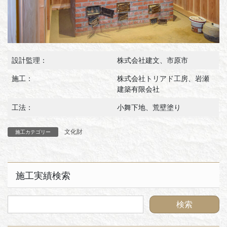
設計監理：
株式会社建文、市原市
施工：
株式会社トリアド工房、岩瀬
建築有限会社
工法：
小舞下地、荒壁塗り
文化財
施工カテゴリー
施工実績検索