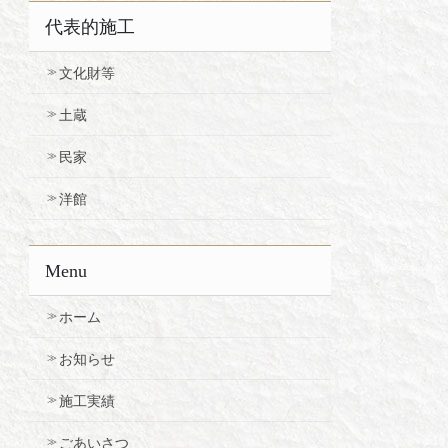
代表的施工
文化財等
土蔵
民家
洋館
Menu
ホーム
お知らせ
施工実績
ごあいさつ