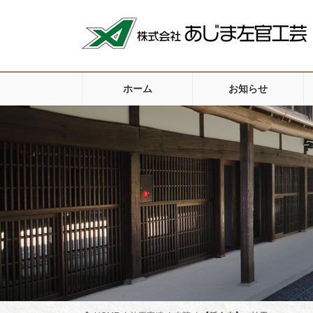
コ
ナ
ン
ビ
テ
ゲ
ン
ー
ツ
シ
ホーム
お知らせ
に
ョ
移
ン
動
に
移
動