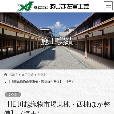
コ
ナ
ン
ビ
テ
ゲ
ン
ー
ツ
シ
に
ョ
施工実績
移
ン
動
に
移
動
HOME
施工実績
文化財
【旧川越織物市場東棟・西棟ほか整備】（埼玉）
文化財
【旧川越織物市場東棟・西棟ほか整
備】（埼玉）