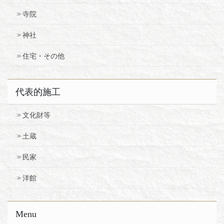
寺院
神社
住宅・その他
代表的施工
文化財等
土蔵
民家
洋館
Menu