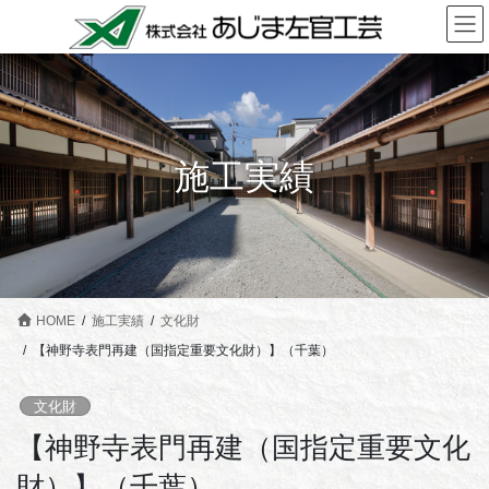
コ
ナ
ン
ビ
テ
ゲ
ン
ー
ツ
シ
に
ョ
施工実績
移
ン
動
に
移
動
HOME
施工実績
文化財
【神野寺表門再建（国指定重要文化財）】（千葉）
文化財
【神野寺表門再建（国指定重要文化
財）】（千葉）