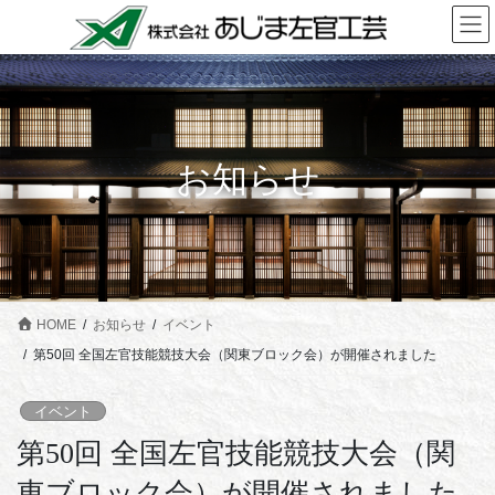
コ
ナ
ン
ビ
テ
ゲ
ン
ー
ツ
シ
に
ョ
お知らせ
移
ン
動
に
移
動
HOME
お知らせ
イベント
第50回 全国左官技能競技大会（関東ブロック会）が開催されました
イベント
第50回 全国左官技能競技大会（関
東ブロック会）が開催されました