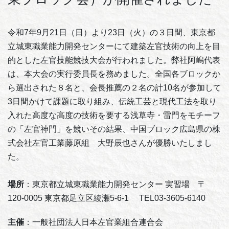
令和7年9月21日（日）より23日（火）の３日間、東京都
立城東職業能力開発センターにて建築左官技術の向上を目
的とした左官技能競技大会が行われました。弊社阿嶋代表
は、本大会の実行委員長を務めました。全国各ブロックか
ら選出された８名と、会長推薦の２名の計10名が参加して
3日間かけて課題に取り組み、伝統工芸と現代工法を取り
入れた高度な高度の技術を要する浅草寺・雷門をモチーフ
の「左官神門」を競いその結果、中国ブロック広島県の株
式会社左官工業藤原組 大野辰也さんが優勝いたしまし
た。
場所
：東京都立城東職業能力開発センター 実習場 〒
120-0005 東京都足立区綾瀬5-6-1 TEL03-3605-6140
主催
：一般社団法人日本左官業組合連合会