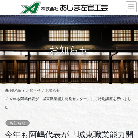
コ
ナ
ン
ビ
テ
ゲ
ン
ー
ツ
シ
に
ョ
お知らせ
移
ン
動
に
移
動
HOME
お知らせ
お知らせ
今年も阿嶋代表が「城東職業能力開発センター」にて特別講座を行いまし
た
お知らせ
今年も阿嶋代表が「城東職業能力開