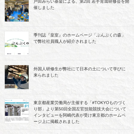
戸田みらい基金による、第2回 若手育成研修会を開
催しました
季刊誌『皇室』のホームページ「ぶんぶくの森」
で弊社社員職人が紹介されました
外国人研修生が弊社にて日本の土について学びに
来られました
東京都産業労働局が主催する「#TOKYOものづく
り部」より第50回全国左官技能競技大会について
インタビューを阿嶋代表が受け東京都のホームペ
ージ上に掲載されました