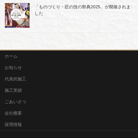
「ものづくり・匠の技の祭典2025」が開催されま
した
ホーム
お知らせ
代表的施工
施工実績
ごあいさつ
会社概要
採用情報