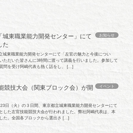
お知らせ
「城東職業能力開発センター」にて
した
）都立城東職業能力開発センターにて「左官の魅力と今後につい
いただいた皆さんに3時間に渡って講義を行いました。参加して
問を受け阿嶋代表も熱く話をし、 […]
イベント
技能競技大会（関東ブロック会）が開
より23日（火）の３日間、東京都立城東職業能力開発センターにて
とした左官技能競技大会が行われました。弊社阿嶋代表は、本
た。全国各ブロックから選出さ […]