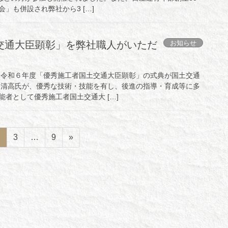
」も併設され弊社から3 […]
お知らせ
交通大臣顕彰」を弊社職人がいただ
）に令和６年度「優秀施工者国土交通大臣顕彰」の式典が国土交通
谷清高氏が、優秀な技術・技能を有し、後進の指導・育成等に多
者として優秀施工者国土交通大 […]
ペ
ペ
ペ
2
3
…
9
»
ー
ー
ー
ジ
ジ
ジ