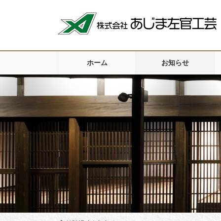
コ
ナ
ン
ビ
テ
ゲ
ン
ー
ツ
シ
ホーム
お知らせ
に
ョ
移
ン
動
に
移
動