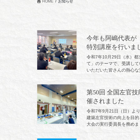
HOME
お知らせ
今年も阿嶋代表が
特別講座を行いま
令和7年10月29日（水
て」のテーマで、受講して
いただいた皆さんの熱心な質
第50回 全国左官
催されました
令和7年9月21日（日）
建築左官技術の向上を目的
大会の実行委員長を務めまし