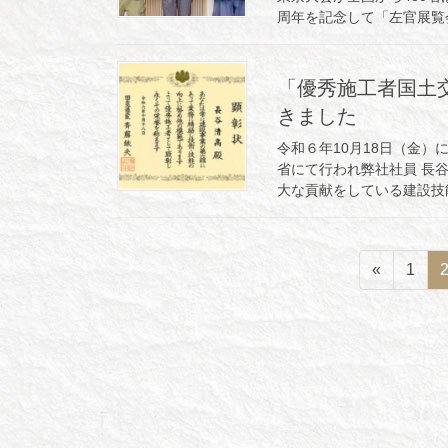
周年を記念して「左官展覧会
「優秀施工者国土
きました
令和６年10月18日（金
省にて行われ弊社社員 長
大な貢献をしている建設技能
投
ペ
«
1
稿
ー
ジ
の
ペ
ー
ジ