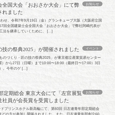
お知らせ
士会全国大会「おおさか大会」にて弊
されました
合わせ、令和7年9月19日（金）グランキューブ大阪（大阪府立国
67回全国建築士会全国大会「おおさか大会」で弊社阿嶋代表が
法を継承していくために、 […]
イベント
技の祭典2025」が開催されました
ものづくり・匠の技の祭典2025」が東京都立産業貿易センター
から27日（日曜）まで10:00〜18:00（最終日〜17:00）3日
。今年のゲ […]
お知らせ
年部定期総会 東京大会にて「左官展覧
社社員が会長賞を受賞しました
ンドプリンスホテル新高輪にて、第60回 日左連青年部定期総会
名ほどの方が参加し開催されました。また、日左連青年部創立60