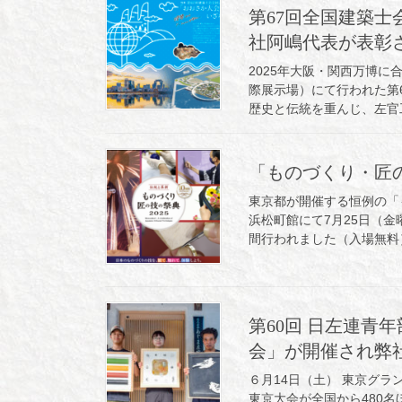
第67回全国建築
社阿嶋代表が表彰
2025年大阪・関西万博に
際展示場）にて行われた第
歴史と伝統を重んじ、左官工
「ものづくり・匠の
東京都が開催する恒例の「
浜松町館にて7月25日（金曜）
間行われました（入場無料）
第60回 日左連青
会」が開催され弊
６月14日（土） 東京グラ
東京大会が全国から480